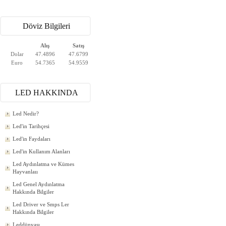
Döviz Bilgileri
Alış
Satış
Dolar
47.4896
47.6799
Euro
54.7365
54.9559
LED HAKKINDA
Led Nedir?
Led'in Tarihçesi
Led'in Faydaları
Led'in Kullanım Alanları
Led Aydınlatma ve Kümes
Hayvanlaıı
Led Genel Aydınlatma
Hakkında Bilgiler
Led Driver ve Smps Ler
Hakkında Bilgiler
Leddünyası