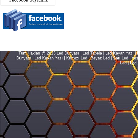
Tüm Hakları @ 2013 Led Dünyası | Led Tabela | Led Kayan Yazı | Le
|Dünyası | Led Kayan Yazı | Kırmızı Led | Beyaz Led | Sarı Led | Yeşil L
Led | Led 
Translate Company