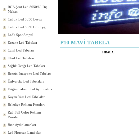
RGB Şerit Led 5050/60 Dış
Mekan
Çubuk Led 5630 Beyaz
Çubuk Led 5630 Gün Işığı
Ledli Spot Ampul
P10 MAVİ TABELA
Eczane Led Tabelası
Cami Led Tabelası
SIRALA:
Okul Led Tabelası
Sağlık Ocağı Led Tabelası
Benzin İstasyonu Led Tabelası
Üniversite Led Tabelaları
Düğün Salonu Led Aydınlatma
Kayan Yazı Led Tabelalar
Belediye Reklam Panoları
Rgb Full Color Reklam
Panoları
Bina Aydınlatmaları
Led Floresan Lambalar