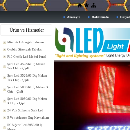
Üye Ol
Üye
Anasayfa
Hakkımızda
Dosyal
Ürün ve Hizmetler
Minibüs Güzergah Tabelası
Otobüs Güzergah Tabelası
P10 Grafik Led Modül Panel
Şerit Led 3528/60 İç Mekan
Tek Chip - Çipli
Şerit Led 3528/60 Dış Mekan
Tek Chip - Çipli
Şerit Led 5050/60 İç Mekan 3
Chip - Çipli
Şerit Led 5050/60 Dış Mekan
3 Chip - Çipli
24 Volt Silikonlu Şerit Led
5 Volt Adaptör Güç Kaynakları
RGB Şerit Led 5050/60 İç
Mekan