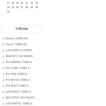
17
18
19
20
21
22
23
24
25
26
27
28
29
30
31
Videolar
Minibüs TABELASI
Otobüs TEBELASI
LED TABELA YAPIMI
RGB DEV LED EKRAN
P10 KIRMIZI TABELA
P10 YEŞİL TABELA
P10 SARI TABELA
P10 BEYAZ TABELA
P10 MAVİ TABELA
LED AKILLI TABELA
BELEDİYE LED EKRAN
LED DİJİTAL TABELA