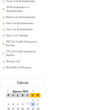
Tavan Led Aydınlatmaları
AVM Süslemeleri ve
Aydınlatmaları
Banka Led Aydınlatmaları
Gsm Led Aydınlatmaları
Otel Led Aydınlatmaları
Hazır Led Tabelalar
HD Led Grafik Animasyon
Kartları
TF Led Grafik Animasyon
Kartları
Hortum Led
Benzinlik Led Kanopi
Takvim
<<
Ağustos 2026
>>
P
S
Ç
P
C
C
P
1
2
3
4
5
6
7
8
9
10
11
12
13
14
15
16