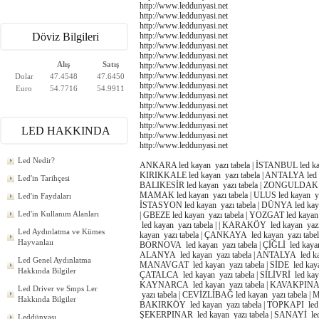
http://www.leddunyasi.net
http://www.leddunyasi.net
http://www.leddunyasi.net
Döviz Bilgileri
http://www.leddunyasi.net
http://www.leddunyasi.net
http://www.leddunyasi.net
Alış
Satış
http://www.leddunyasi.net
http://www.leddunyasi.net
Dolar
47.4548
47.6450
http://www.leddunyasi.net
Euro
54.7716
54.9911
http://www.leddunyasi.net
http://www.leddunyasi.net
http://www.leddunyasi.net
http://www.leddunyasi.net
LED HAKKINDA
http://www.leddunyasi.net
http://www.leddunyasi.net
Led Nedir?
ANKARA led kayan yazı tabela | İSTANBUL led kayan
KIRIKKALE led kayan yazı tabela | ANTALYA led ka
Led'in Tarihçesi
BALIKESİR led kayan yazı tabela | ZONGULDAK led
MAMAK led kayan yazı tabela | ULUS led kayan yazı
Led'in Faydaları
İSTASYON led kayan yazı tabela | DÜNYA led kaya
Led'in Kullanım Alanları
| GBEZE led kayan yazı tabela | YOZGAT led kayan
led kayan yazı tabela | | KARAKÖY led kayan yaz
Led Aydınlatma ve Kümes
kayan yazı tabela | ÇANKAYA led kayan yazı tabel
Hayvanlaıı
BORNOVA led kayan yazı tabela | ÇİĞLİ led kayan
ALANYA led kayan yazı tabela | ANTALYA led kayan
Led Genel Aydınlatma
MANAVGAT led kayan yazı tabela | SİDE led kaya
Hakkında Bilgiler
ÇATALCA led kayan yazı tabela | SİLİVRİ led kaya
KAYNARCA led kayan yazı tabela | KAVAKPINAR le
Led Driver ve Smps Ler
yazı tabela | CEVİZLİBAĞ led kayan yazı tabela | 
Hakkında Bilgiler
BAKIRKÖY led kayan yazı tabela | TOPKAPI led ka
ŞEKERPINAR led kayan yazı tabela | SANAYİ led ka
Leddünyası