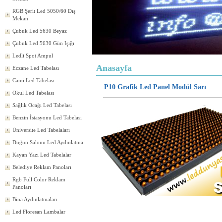
RGB Şerit Led 5050/60 Dış
Mekan
Çubuk Led 5630 Beyaz
Çubuk Led 5630 Gün Işığı
Ledli Spot Ampul
Anasayfa
Eczane Led Tabelası
Cami Led Tabelası
P10 Grafik Led Panel Modül Sarı
Okul Led Tabelası
Sağlık Ocağı Led Tabelası
Benzin İstasyonu Led Tabelası
Üniversite Led Tabelaları
Düğün Salonu Led Aydınlatma
Kayan Yazı Led Tabelalar
Belediye Reklam Panoları
Rgb Full Color Reklam
Panoları
Bina Aydınlatmaları
Led Floresan Lambalar