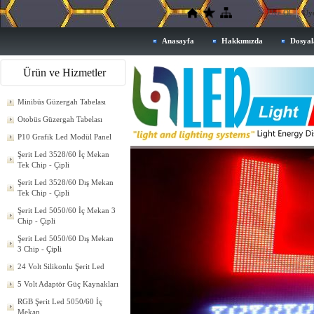
Üye Ol
Üye
Anasayfa
Hakkımızda
Dosyal
Ürün ve Hizmetler
Minibüs Güzergah Tabelası
Otobüs Güzergah Tabelası
P10 Grafik Led Modül Panel
Şerit Led 3528/60 İç Mekan
Tek Chip - Çipli
Şerit Led 3528/60 Dış Mekan
Tek Chip - Çipli
Şerit Led 5050/60 İç Mekan 3
Chip - Çipli
Şerit Led 5050/60 Dış Mekan
3 Chip - Çipli
24 Volt Silikonlu Şerit Led
5 Volt Adaptör Güç Kaynakları
RGB Şerit Led 5050/60 İç
Mekan