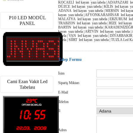
KOCAELİ led kayan yazı tabela | ADAPAZARI led k
DÜZCE led kayan yazı tabela | KİLİS led kayan ya
ADANA led kayan yazı tabela | MERSİN led kayan 
kayan yazı tabela | AFYONKARAHİSAR led kayan ya
P10 LED MODÜL
MALATYA led kayan yazı tabela | ERZURUM led kay
PANEL
TRABZON led kayan yazı tabela | RİZE led kayan y
BARTIN led kayan yazı tabela | KARADENİZEĞRE
kayan yazı tabela | ARTVİN led kayan yazı tabela 
tabela | VAN led kayan yazı tabela | DİYARBAKIR
tabela | SİİRT led kayan yazı tabela | TUZLA Led K
Talep Formu
İsim
Cami Ezan Vakit Led
Sipariş Miktarı
Tabelası
E-Mail
Telefon
İl
Adres