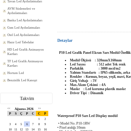
Tavan Led Aydınlatmaları
AVM Süslemeleri ve
Aydınlatmaları
Banka Led Aydınlatmaları
Gsm Led Aydınlatmaları
Otel Led Aydınlatmaları
Detaylar
Hazır Led Tabelalar
HD Led Grafik Animasyon
P10 Led Grafik Panel Ekran Sarı Modül Özellikl
Kartları
Modül Ölçüsü : 320mmX160mm
TF Led Grafik Animasyon
Led Sayısı : 512 adet Tek renk
Kartları
Parlaklık : 3000 mcd/m2
Yalıtım Standartı : IP65 silikonlu, arka 
Hortum Led
Renkler : Kırmızı, beyaz, yeşil, mavi, Kı
Benzinlik Led Kanopi
Giriş Voltajı : 5V
Max.Akım Çekimi : 4A
Maske : Led koruma plastik maske
Driver Tipi : Dinamik
Takvim
<<
Ağustos 2026
>>
P
S
Ç
P
C
C
P
Waterproof P10 Sarı Led Display modül
1
2
• Model No.:P10-1RW
3
4
5
6
7
8
9
• Pixel aralığı:10mm
10
11
12
13
14
15
16