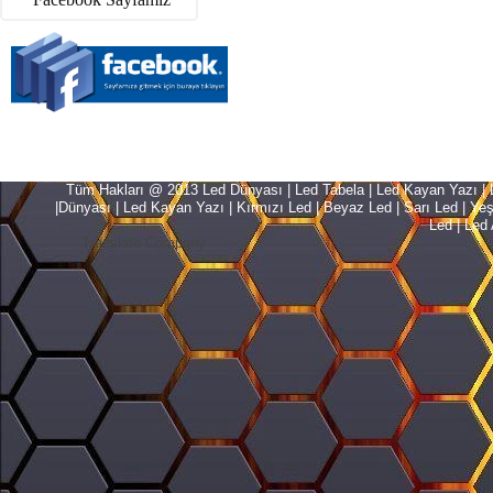
Tüm Hakları @ 2013 Led Dünyası | Led Tabela | Led Kayan Yazı | Le
|Dünyası | Led Kayan Yazı | Kırmızı Led | Beyaz Led | Sarı Led | Yeşil L
Led | Led 
Translate Company