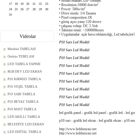
• Model ebatları:320*160mm
17
18
19
20
21
22
23
2
• Resolution:10000 dots/m
2
• Power: 500w/m
24
25
26
27
28
29
30
• Drive modu: 1/4 Tarama
31
• Pixel composition:1R
• görüş açısı yatay:120 derece
• çalışma voltajı: DC 5 Volt
• Tahmini ömür: >100000hours
• Uygulamalar: açık hava reklamcılığı, Led tabela,led 
Videolar
P10 Sarı Led Modül
Minibüs TABELASI
P10 Sarı Led Modül
Otobüs TEBELASI
P10 Sarı Led Modül
LED TABELA YAPIMI
P10 Sarı Led Modül
RGB DEV LED EKRAN
P10 Sarı Led Modül
P10 KIRMIZI TABELA
P10 Sarı Led Modül
P10 YEŞİL TABELA
P10 Sarı Led Modül
P10 SARI TABELA
P10 Sarı Led Modül
P10 BEYAZ TABELA
P10 Sarı Led Modül
P10 MAVİ TABELA
led grafik panel - grafik led panel - grafik led - led g
LED AKILLI TABELA
p10 sarı - grafik led ekran - led grafik ekran - p10 mo
BELEDİYE LED EKRAN
http://www.leddunyasi.net
LED DİJİTAL TABELA
http://www.leddunyasi.net