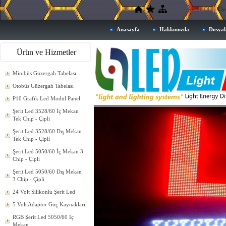
Üye Ol
Üye
Anasayfa
Hakkımızda
Dosyal
Ürün ve Hizmetler
Minibüs Güzergah Tabelası
Otobüs Güzergah Tabelası
P10 Grafik Led Modül Panel
Şerit Led 3528/60 İç Mekan
Tek Chip - Çipli
Şerit Led 3528/60 Dış Mekan
Tek Chip - Çipli
Şerit Led 5050/60 İç Mekan 3
Chip - Çipli
Şerit Led 5050/60 Dış Mekan
3 Chip - Çipli
24 Volt Silikonlu Şerit Led
5 Volt Adaptör Güç Kaynakları
RGB Şerit Led 5050/60 İç
Mekan