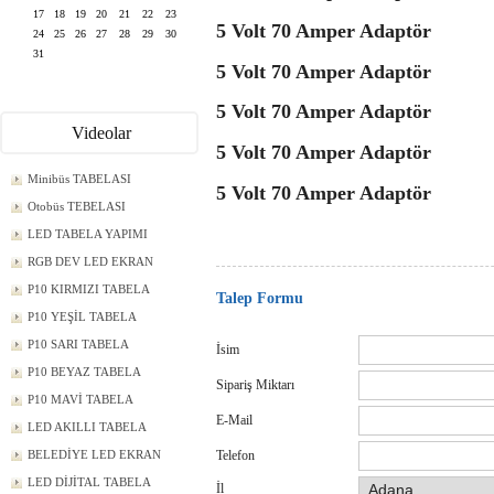
17
18
19
20
21
22
23
5 Volt 70 Amper Adaptör
24
25
26
27
28
29
30
31
5 Volt 70 Amper Adaptör
5 Volt 70 Amper Adaptör
Videolar
5 Volt 70 Amper Adaptör
Minibüs TABELASI
5 Volt 70 Amper Adaptör
Otobüs TEBELASI
LED TABELA YAPIMI
RGB DEV LED EKRAN
P10 KIRMIZI TABELA
Talep Formu
P10 YEŞİL TABELA
P10 SARI TABELA
İsim
P10 BEYAZ TABELA
Sipariş Miktarı
P10 MAVİ TABELA
E-Mail
LED AKILLI TABELA
BELEDİYE LED EKRAN
Telefon
LED DİJİTAL TABELA
İl