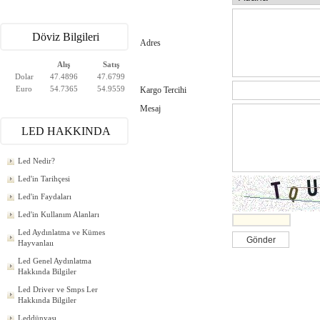
Döviz Bilgileri
Adres
Alış
Satış
Dolar
47.4896
47.6799
Euro
54.7365
54.9559
Kargo Tercihi
Mesaj
LED HAKKINDA
Led Nedir?
Led'in Tarihçesi
Led'in Faydaları
Led'in Kullanım Alanları
Led Aydınlatma ve Kümes
Hayvanlaıı
Led Genel Aydınlatma
Hakkında Bilgiler
Led Driver ve Smps Ler
Hakkında Bilgiler
Leddünyası