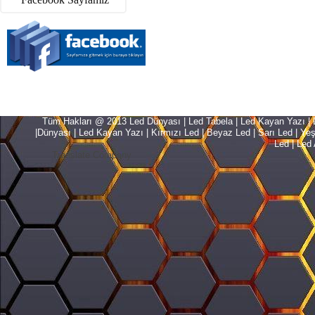
Tüm Hakları @ 2013 Led Dünyası | Led Tabela | Led Kayan Yazı | Le
|Dünyası | Led Kayan Yazı | Kırmızı Led | Beyaz Led | Sarı Led | Yeşil L
Led | Led 
Translate Company