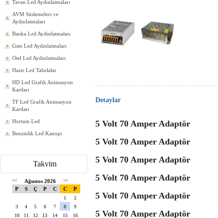
Tavan Led Aydınlatmaları
AVM Süslemeleri ve
Aydınlatmaları
Banka Led Aydınlatmaları
Gsm Led Aydınlatmaları
Otel Led Aydınlatmaları
Hazır Led Tabelalar
HD Led Grafik Animasyon
Kartları
Detaylar
TF Led Grafik Animasyon
Kartları
Hortum Led
5 Volt 70 Amper Adaptör
Benzinlik Led Kanopi
5 Volt 70 Amper Adaptör
5 Volt 70 Amper Adaptör
Takvim
5 Volt 70 Amper Adaptör
<<
Ağustos 2026
>>
P
S
Ç
P
C
C
P
5 Volt 70 Amper Adaptör
1
2
3
4
5
6
7
8
9
5 Volt 70 Amper Adaptör
10
11
12
13
14
15
16