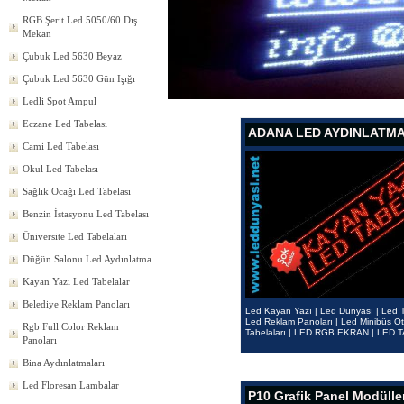
RGB Şerit Led 5050/60 Dış
Mekan
Çubuk Led 5630 Beyaz
Çubuk Led 5630 Gün Işığı
Ledli Spot Ampul
Eczane Led Tabelası
ADANA LED AYDINLATM
Cami Led Tabelası
Okul Led Tabelası
Sağlık Ocağı Led Tabelası
Benzin İstasyonu Led Tabelası
Üniversite Led Tabelaları
Düğün Salonu Led Aydınlatma
Kayan Yazı Led Tabelalar
Belediye Reklam Panoları
Led Kayan Yazı | Led Dünyası | Led T
Led Reklam Panoları | Led Minibüs O
Rgb Full Color Reklam
Tabelaları | LED RGB EKRAN | LED 
Panoları
Bina Aydınlatmaları
Led Floresan Lambalar
P10 Grafik Panel Modülle