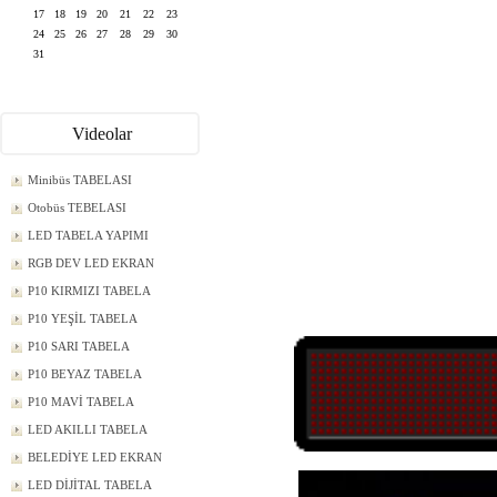
17
18
19
20
21
22
23
24
25
26
27
28
29
30
31
Videolar
Minibüs TABELASI
Otobüs TEBELASI
LED TABELA YAPIMI
RGB DEV LED EKRAN
P10 KIRMIZI TABELA
P10 YEŞİL TABELA
P10 SARI TABELA
P10 BEYAZ TABELA
P10 MAVİ TABELA
LED AKILLI TABELA
BELEDİYE LED EKRAN
LED DİJİTAL TABELA