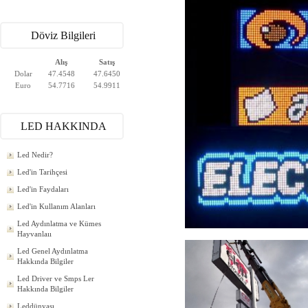
Döviz Bilgileri
Alış
Satış
Dolar
47.4548
47.6450
Euro
54.7716
54.9911
LED HAKKINDA
Led Nedir?
Led'in Tarihçesi
Led'in Faydaları
Led'in Kullanım Alanları
Led Aydınlatma ve Kümes
Hayvanlaıı
Led Genel Aydınlatma
Hakkında Bilgiler
Led Driver ve Smps Ler
Hakkında Bilgiler
Leddünyası