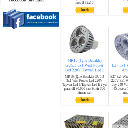
modül 32x16
İncele
MR16 (İğne Bacaklı)
GU5.3 3x1 Watt Power
E27 3x1 
Led 220V Tayvan Led li
Amp
MR16 (İğne Bacaklı) GU5.3
E27 3x1 Wat
3x1 Watt Power Led 220V
220V 3x1 W
Tayvan Led li Tayvan Led li 2 yıl
duy 240 Vo
garantili 80.000 saat ömür 300
45 derece
lümen ışık
amp
İncele