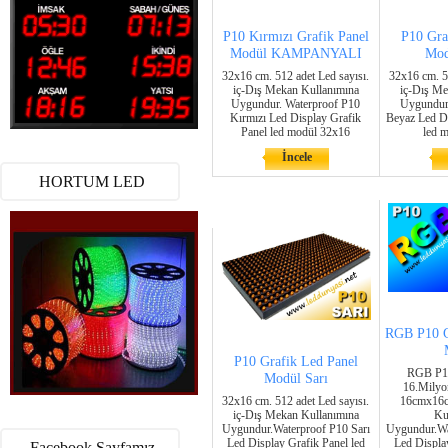
P10 Kırmızı Grafik Panel
P10 Gra
Modül KAMPANYALI
Mod
32x16 cm. 512 adet Led sayısı.
32x16 cm. 51
iç-Dış Mekan Kullanımına
iç-Dış Me
Uygundur. Waterproof P10
Uygundur
Kırmızı Led Display Grafik
Beyaz Led Di
Panel led modül 32x16
led 
İncele
HORTUM LED
RGB P10 G
P10 Grafik Led Panel
RGB P10
Modül Sarı
16.Milyon
32x16 cm. 512 adet Led sayısı.
16cmx16c
iç-Dış Mekan Kullanımına
Ku
Uygundur.Waterproof P10 Sarı
Uygundur.W
Led Display Grafik Panel led
Led Display
Facebook Sayfamız