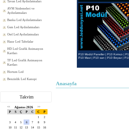
Tavan Led Aydınlatmaları
AVM Süslemeleri ve
Aydınlatmaları
Banka Led Aydınlatmaları
Gsm Led Aydınlatmaları
Otel Led Aydınlatmaları
Hazır Led Tabelalar
HD Led Grafik Animasyon
Kartları
P10 Modül Paneller | P10 Kırmızı | P1
P10 Mavi | P10 sarı | P10 Beyaz | P
TF Led Grafik Animasyon
Kartları
Hortum Led
Benzinlik Led Kanopi
Anasayfa
Takvim
<<
Ağustos 2026
>>
P
S
Ç
P
C
C
P
1
2
3
4
5
6
7
8
9
10
11
12
13
14
15
16