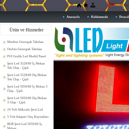
Üye Ol
Üye
Anasayfa
Hakkımızda
Dosyal
Ürün ve Hizmetler
Minibüs Güzergah Tabelası
Otobüs Güzergah Tabelası
P10 Grafik Led Modül Panel
Şerit Led 3528/60 İç Mekan
Tek Chip - Çipli
Şerit Led 3528/60 Dış Mekan
Tek Chip - Çipli
Şerit Led 5050/60 İç Mekan 3
Chip - Çipli
Şerit Led 5050/60 Dış Mekan
3 Chip - Çipli
24 Volt Silikonlu Şerit Led
5 Volt Adaptör Güç Kaynakları
RGB Şerit Led 5050/60 İç
Mekan