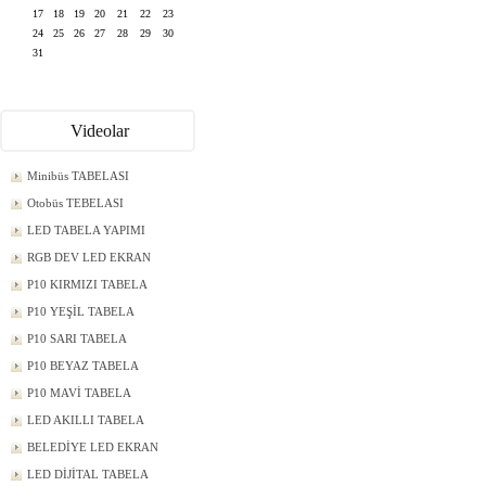
17
18
19
20
21
22
23
24
25
26
27
28
29
30
31
Videolar
Minibüs TABELASI
Otobüs TEBELASI
LED TABELA YAPIMI
RGB DEV LED EKRAN
P10 KIRMIZI TABELA
P10 YEŞİL TABELA
P10 SARI TABELA
P10 BEYAZ TABELA
P10 MAVİ TABELA
LED AKILLI TABELA
BELEDİYE LED EKRAN
LED DİJİTAL TABELA