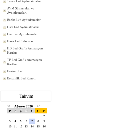
Tavan Led Aydınlatmaları
AVM Süslemeleri ve
Aydınlatmaları
Banka Led Aydınlatmaları
Gsm Led Aydınlatmaları
Otel Led Aydınlatmaları
Hazır Led Tabelalar
HD Led Grafik Animasyon
Kartları
TF Led Grafik Animasyon
Kartları
Hortum Led
Benzinlik Led Kanopi
Takvim
<<
Ağustos 2026
>>
P
S
Ç
P
C
C
P
1
2
3
4
5
6
7
8
9
10
11
12
13
14
15
16