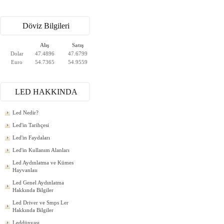
Döviz Bilgileri
Alış
Satış
Dolar
47.4896
47.6799
Euro
54.7365
54.9559
LED HAKKINDA
Led Nedir?
Led'in Tarihçesi
Led'in Faydaları
Led'in Kullanım Alanları
Led Aydınlatma ve Kümes
Hayvanlaıı
Led Genel Aydınlatma
Hakkında Bilgiler
Led Driver ve Smps Ler
Hakkında Bilgiler
Leddünyası