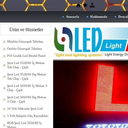
Üye Ol
Üye
Anasayfa
Hakkımızda
Dosyal
Ürün ve Hizmetler
Minibüs Güzergah Tabelası
Otobüs Güzergah Tabelası
P10 Grafik Led Modül Panel
Şerit Led 3528/60 İç Mekan
Tek Chip - Çipli
Şerit Led 3528/60 Dış Mekan
Tek Chip - Çipli
Şerit Led 5050/60 İç Mekan 3
Chip - Çipli
Şerit Led 5050/60 Dış Mekan
3 Chip - Çipli
24 Volt Silikonlu Şerit Led
5 Volt Adaptör Güç Kaynakları
RGB Şerit Led 5050/60 İç
Mekan