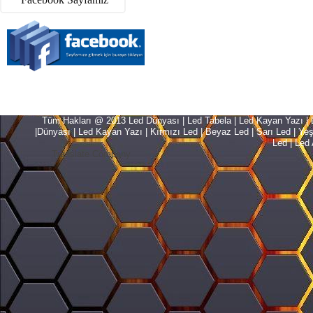
Tüm Hakları @ 2013 Led Dünyası | Led Tabela | Led Kayan Yazı | Le
|Dünyası | Led Kayan Yazı | Kırmızı Led | Beyaz Led | Sarı Led | Yeşil L
Led | Led 
Translate Company