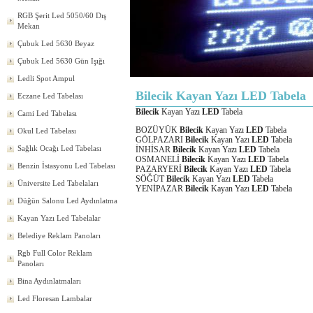
RGB Şerit Led 5050/60 Dış
Mekan
Çubuk Led 5630 Beyaz
Çubuk Led 5630 Gün Işığı
Ledli Spot Ampul
Bilecik Kayan Yazı LED Tabela
Eczane Led Tabelası
Bilecik
Kayan Yazı
LED
Tabela
Cami Led Tabelası
BOZÜYÜK
Bilecik
Kayan Yazı
LED
Tabela
Okul Led Tabelası
GÖLPAZARI
Bilecik
Kayan Yazı
LED
Tabela
Sağlık Ocağı Led Tabelası
İNHİSAR
Bilecik
Kayan Yazı
LED
Tabela
OSMANELİ
Bilecik
Kayan Yazı
LED
Tabela
Benzin İstasyonu Led Tabelası
PAZARYERİ
Bilecik
Kayan Yazı
LED
Tabela
SÖĞÜT
Bilecik
Kayan Yazı
LED
Tabela
Üniversite Led Tabelaları
YENİPAZAR
Bilecik
Kayan Yazı
LED
Tabela
Düğün Salonu Led Aydınlatma
Kayan Yazı Led Tabelalar
Belediye Reklam Panoları
Rgb Full Color Reklam
Panoları
Bina Aydınlatmaları
Led Floresan Lambalar