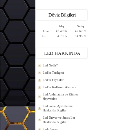
Döviz Bilgileri
Alış
Satış
Dolar
47.4896
47.6799
Euro
54.7365
54.9559
LED HAKKINDA
Led Nedir?
Led'in Tarihçesi
Led'in Faydaları
Led'in Kullanım Alanları
Led Aydınlatma ve Kümes
Hayvanlaıı
Led Genel Aydınlatma
Hakkında Bilgiler
Led Driver ve Smps Ler
Hakkında Bilgiler
Leddünyası