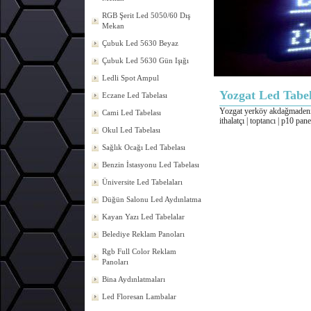
RGB Şerit Led 5050/60 Dış
Mekan
Çubuk Led 5630 Beyaz
Çubuk Led 5630 Gün Işığı
Ledli Spot Ampul
Yozgat Led Tabe
Eczane Led Tabelası
Yozgat yerköy akdağmadeni 
Cami Led Tabelası
ithalatçı | toptancı | p10 pa
Okul Led Tabelası
Sağlık Ocağı Led Tabelası
Benzin İstasyonu Led Tabelası
Üniversite Led Tabelaları
Düğün Salonu Led Aydınlatma
Kayan Yazı Led Tabelalar
Belediye Reklam Panoları
Rgb Full Color Reklam
Panoları
Bina Aydınlatmaları
Led Floresan Lambalar