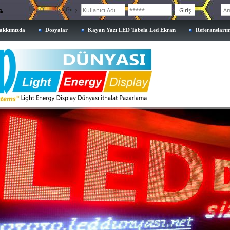
Üye Ol
Üye Girişi
akkımızda
Dosyalar
Kayan Yazı LED Tabela Led Ekran
Referanslarım