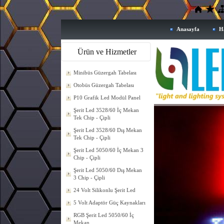
Anasayfa
H
Ürün ve Hizmetler
Minibüs Güzergah Tabelası
Otobüs Güzergah Tabelası
P10 Grafik Led Modül Panel
Şerit Led 3528/60 İç Mekan
Tek Chip - Çipli
Şerit Led 3528/60 Dış Mekan
Tek Chip - Çipli
Şerit Led 5050/60 İç Mekan 3
Chip - Çipli
Şerit Led 5050/60 Dış Mekan
3 Chip - Çipli
24 Volt Silikonlu Şerit Led
5 Volt Adaptör Güç Kaynakları
RGB Şerit Led 5050/60 İç
Mekan