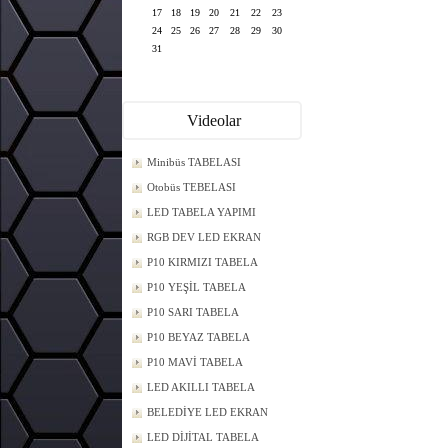
17
18
19
20
21
22
23
24
25
26
27
28
29
30
31
Videolar
Minibüs TABELASI
Otobüs TEBELASI
LED TABELA YAPIMI
RGB DEV LED EKRAN
P10 KIRMIZI TABELA
P10 YEŞİL TABELA
P10 SARI TABELA
P10 BEYAZ TABELA
P10 MAVİ TABELA
LED AKILLI TABELA
BELEDİYE LED EKRAN
LED DİJİTAL TABELA