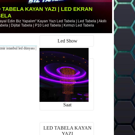
 TABELA KAYAN YAZI | LED EKRAN
BELA
ayal Edin Biz Yapalım" Kayan Yazı Led Tabela | Led Tabela | Akıllı
bela | Dijital Tabela | P10 Led Tabela | Kırmızı Led Tabela
Led Show
zmir istanbul led dünyası |
Saat
LED TABELA KAYAN
YAZI