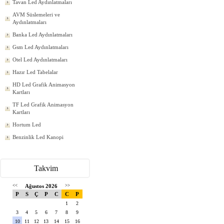
Tavan Led Aydınlatmaları
AVM Süslemeleri ve
Aydınlatmaları
Banka Led Aydınlatmaları
Gsm Led Aydınlatmaları
Otel Led Aydınlatmaları
Hazır Led Tabelalar
HD Led Grafik Animasyon
Kartları
TF Led Grafik Animasyon
Kartları
Hortum Led
Benzinlik Led Kanopi
Takvim
<<
Ağustos 2026
>>
P
S
Ç
P
C
C
P
1
2
3
4
5
6
7
8
9
10
11
12
13
14
15
16