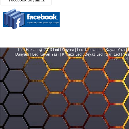
Tüm Hakları @ 2013 Led Dünyası | Led Tabela | Led Kayan Yazı | Le
|Dünyası | Led Kayan Yazı | Kırmızı Led | Beyaz Led | Sarı Led | Yeşil L
Led | Led 
Translate Company