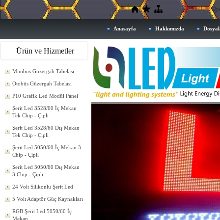
Üye Ol
Üye
Anasayfa
Hakkımızda
Dosyal
Ürün ve Hizmetler
Minibüs Güzergah Tabelası
Otobüs Güzergah Tabelası
P10 Grafik Led Modül Panel
Şerit Led 3528/60 İç Mekan
Tek Chip - Çipli
Şerit Led 3528/60 Dış Mekan
Tek Chip - Çipli
Şerit Led 5050/60 İç Mekan 3
Chip - Çipli
Şerit Led 5050/60 Dış Mekan
3 Chip - Çipli
24 Volt Silikonlu Şerit Led
5 Volt Adaptör Güç Kaynakları
RGB Şerit Led 5050/60 İç
Mekan