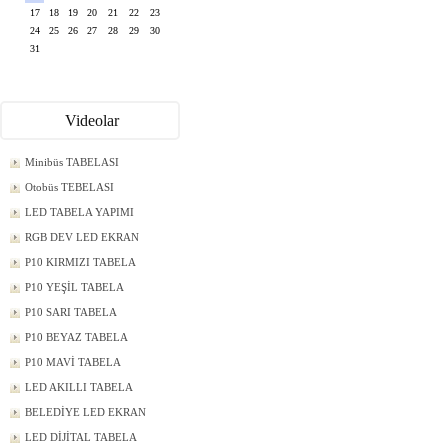
17
18
19
20
21
22
23
24
25
26
27
28
29
30
31
Videolar
Minibüs TABELASI
Otobüs TEBELASI
LED TABELA YAPIMI
RGB DEV LED EKRAN
P10 KIRMIZI TABELA
P10 YEŞİL TABELA
P10 SARI TABELA
P10 BEYAZ TABELA
P10 MAVİ TABELA
LED AKILLI TABELA
BELEDİYE LED EKRAN
LED DİJİTAL TABELA