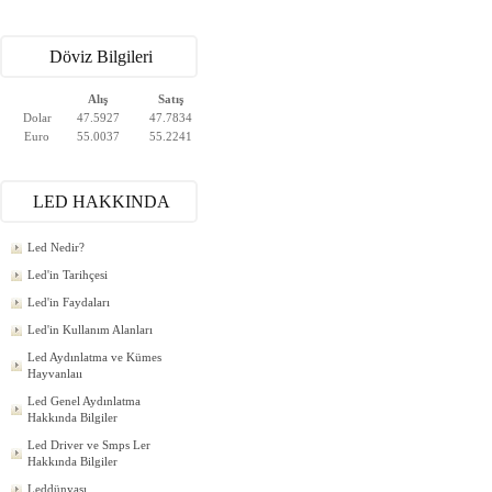
Döviz Bilgileri
Alış
Satış
Dolar
47.5927
47.7834
Euro
55.0037
55.2241
LED HAKKINDA
Led Nedir?
Led'in Tarihçesi
Led'in Faydaları
Led'in Kullanım Alanları
Led Aydınlatma ve Kümes
Hayvanlaıı
Led Genel Aydınlatma
Hakkında Bilgiler
Led Driver ve Smps Ler
Hakkında Bilgiler
Leddünyası