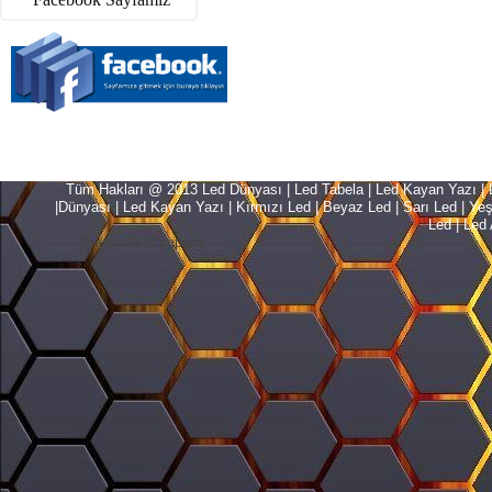
Tüm Hakları @ 2013 Led Dünyası | Led Tabela | Led Kayan Yazı | Le
|Dünyası | Led Kayan Yazı | Kırmızı Led | Beyaz Led | Sarı Led | Yeşil L
Led | Led 
Translate Company