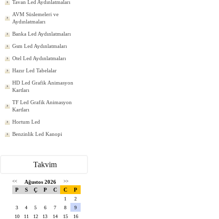
Tavan Led Aydınlatmaları
AVM Süslemeleri ve
Aydınlatmaları
Banka Led Aydınlatmaları
Gsm Led Aydınlatmaları
Otel Led Aydınlatmaları
Hazır Led Tabelalar
HD Led Grafik Animasyon
Kartları
TF Led Grafik Animasyon
Kartları
Hortum Led
Benzinlik Led Kanopi
Takvim
<<
Ağustos 2026
>>
P
S
Ç
P
C
C
P
1
2
3
4
5
6
7
8
9
10
11
12
13
14
15
16