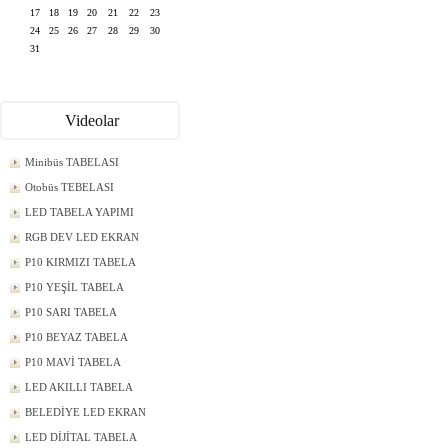
17
18
19
20
21
22
23
24
25
26
27
28
29
30
31
Videolar
Minibüs TABELASI
Otobüs TEBELASI
LED TABELA YAPIMI
RGB DEV LED EKRAN
P10 KIRMIZI TABELA
P10 YEŞİL TABELA
P10 SARI TABELA
P10 BEYAZ TABELA
P10 MAVİ TABELA
LED AKILLI TABELA
BELEDİYE LED EKRAN
LED DİJİTAL TABELA