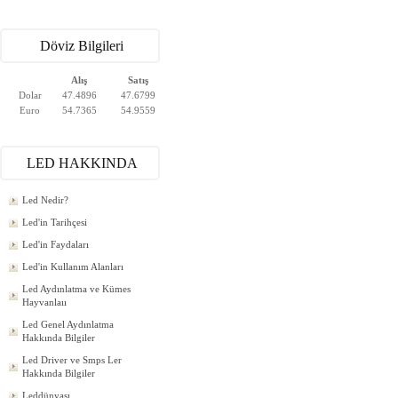
Döviz Bilgileri
Alış
Satış
Dolar
47.4896
47.6799
Euro
54.7365
54.9559
LED HAKKINDA
Led Nedir?
Led'in Tarihçesi
Led'in Faydaları
Led'in Kullanım Alanları
Led Aydınlatma ve Kümes
Hayvanlaıı
Led Genel Aydınlatma
Hakkında Bilgiler
Led Driver ve Smps Ler
Hakkında Bilgiler
Leddünyası