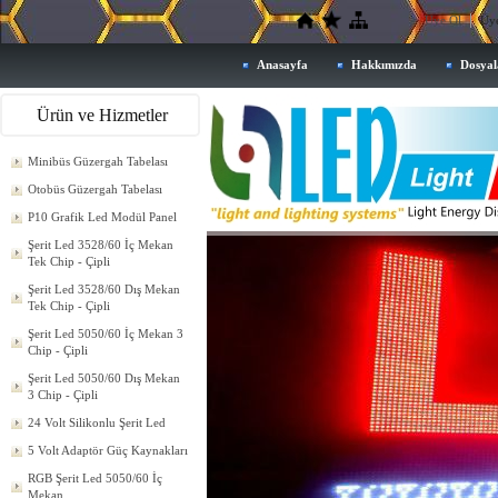
Üye Ol
Üye
Anasayfa
Hakkımızda
Dosyal
Ürün ve Hizmetler
Minibüs Güzergah Tabelası
Otobüs Güzergah Tabelası
P10 Grafik Led Modül Panel
Şerit Led 3528/60 İç Mekan
Tek Chip - Çipli
Şerit Led 3528/60 Dış Mekan
Tek Chip - Çipli
Şerit Led 5050/60 İç Mekan 3
Chip - Çipli
Şerit Led 5050/60 Dış Mekan
3 Chip - Çipli
24 Volt Silikonlu Şerit Led
5 Volt Adaptör Güç Kaynakları
RGB Şerit Led 5050/60 İç
Mekan