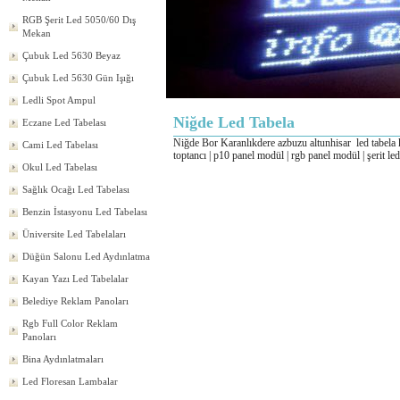
RGB Şerit Led 5050/60 Dış
Mekan
Çubuk Led 5630 Beyaz
Çubuk Led 5630 Gün Işığı
Ledli Spot Ampul
Niğde Led Tabela
Eczane Led Tabelası
Niğde Bor Karanlıkdere azbuzu altunhisar
led tabela 
Cami Led Tabelası
toptancı | p10 panel modül | rgb panel modül | şerit l
Okul Led Tabelası
Sağlık Ocağı Led Tabelası
Benzin İstasyonu Led Tabelası
Üniversite Led Tabelaları
Düğün Salonu Led Aydınlatma
Kayan Yazı Led Tabelalar
Belediye Reklam Panoları
Rgb Full Color Reklam
Panoları
Bina Aydınlatmaları
Led Floresan Lambalar