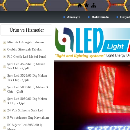
Üye Ol
Üye
Anasayfa
Hakkımızda
Dosyal
Ürün ve Hizmetler
Minibüs Güzergah Tabelası
Otobüs Güzergah Tabelası
P10 Grafik Led Modül Panel
Şerit Led 3528/60 İç Mekan
Tek Chip - Çipli
Şerit Led 3528/60 Dış Mekan
Tek Chip - Çipli
Şerit Led 5050/60 İç Mekan 3
Chip - Çipli
Şerit Led 5050/60 Dış Mekan
3 Chip - Çipli
24 Volt Silikonlu Şerit Led
5 Volt Adaptör Güç Kaynakları
RGB Şerit Led 5050/60 İç
Mekan