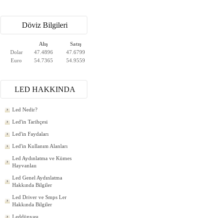
Döviz Bilgileri
Alış
Satış
Dolar
47.4896
47.6799
Euro
54.7365
54.9559
LED HAKKINDA
Led Nedir?
Led'in Tarihçesi
Led'in Faydaları
Led'in Kullanım Alanları
Led Aydınlatma ve Kümes
Hayvanlaıı
Led Genel Aydınlatma
Hakkında Bilgiler
Led Driver ve Smps Ler
Hakkında Bilgiler
Leddünyası