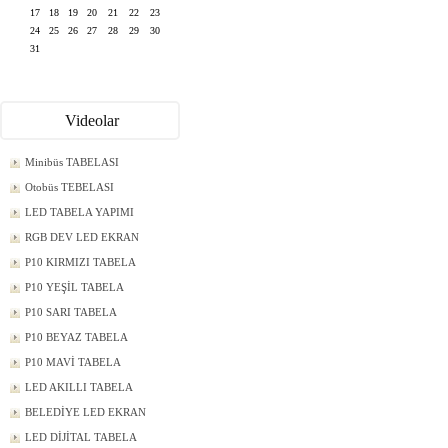
17
18
19
20
21
22
23
24
25
26
27
28
29
30
31
Videolar
Minibüs TABELASI
Otobüs TEBELASI
LED TABELA YAPIMI
RGB DEV LED EKRAN
P10 KIRMIZI TABELA
P10 YEŞİL TABELA
P10 SARI TABELA
P10 BEYAZ TABELA
P10 MAVİ TABELA
LED AKILLI TABELA
BELEDİYE LED EKRAN
LED DİJİTAL TABELA