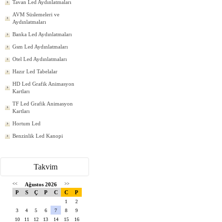
Tavan Led Aydınlatmaları
AVM Süslemeleri ve
Aydınlatmaları
Banka Led Aydınlatmaları
Gsm Led Aydınlatmaları
Otel Led Aydınlatmaları
Hazır Led Tabelalar
HD Led Grafik Animasyon
Kartları
TF Led Grafik Animasyon
Kartları
Hortum Led
Benzinlik Led Kanopi
Takvim
<<
Ağustos 2026
>>
P
S
Ç
P
C
C
P
1
2
3
4
5
6
7
8
9
10
11
12
13
14
15
16