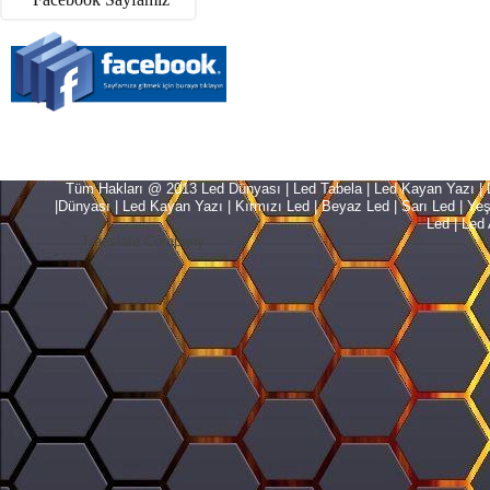
Tüm Hakları @ 2013 Led Dünyası | Led Tabela | Led Kayan Yazı | Le
|Dünyası | Led Kayan Yazı | Kırmızı Led | Beyaz Led | Sarı Led | Yeşil L
Led | Led 
Translate Company