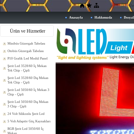
Üye Ol
Üye
Anasayfa
Hakkımızda
Dosyal
Ürün ve Hizmetler
Minibüs Güzergah Tabelası
Otobüs Güzergah Tabelası
P10 Grafik Led Modül Panel
Şerit Led 3528/60 İç Mekan
Tek Chip - Çipli
Şerit Led 3528/60 Dış Mekan
Tek Chip - Çipli
Şerit Led 5050/60 İç Mekan 3
Chip - Çipli
Şerit Led 5050/60 Dış Mekan
3 Chip - Çipli
24 Volt Silikonlu Şerit Led
5 Volt Adaptör Güç Kaynakları
RGB Şerit Led 5050/60 İç
Mekan