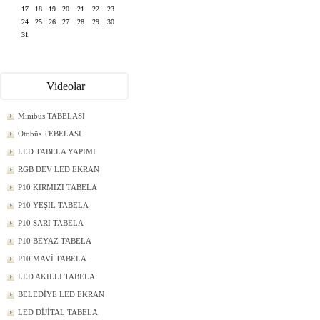
17
18
19
20
21
22
23
24
25
26
27
28
29
30
31
Videolar
Minibüs TABELASI
Otobüs TEBELASI
LED TABELA YAPIMI
RGB DEV LED EKRAN
P10 KIRMIZI TABELA
P10 YEŞİL TABELA
P10 SARI TABELA
P10 BEYAZ TABELA
P10 MAVİ TABELA
LED AKILLI TABELA
BELEDİYE LED EKRAN
LED DİJİTAL TABELA