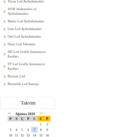
Tavan Led Aydınlatmaları
AVM Süslemeleri ve
Aydınlatmaları
Banka Led Aydınlatmaları
Gsm Led Aydınlatmaları
Otel Led Aydınlatmaları
Hazır Led Tabelalar
HD Led Grafik Animasyon
Kartları
TF Led Grafik Animasyon
Kartları
Hortum Led
Benzinlik Led Kanopi
Takvim
<<
Ağustos 2026
>>
P
S
Ç
P
C
C
P
1
2
3
4
5
6
7
8
9
10
11
12
13
14
15
16