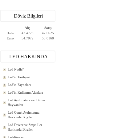
Döviz Bilgileri
Alış
Satış
Dolar
47.4723
47.6625
Euro
54.7972
55.0168
LED HAKKINDA
Led Nedir?
Led'in Tarihçesi
Led'in Faydaları
Led'in Kullanım Alanları
Led Aydınlatma ve Kümes
Hayvanlaıı
Led Genel Aydınlatma
Hakkında Bilgiler
Led Driver ve Smps Ler
Hakkında Bilgiler
Leddünyası