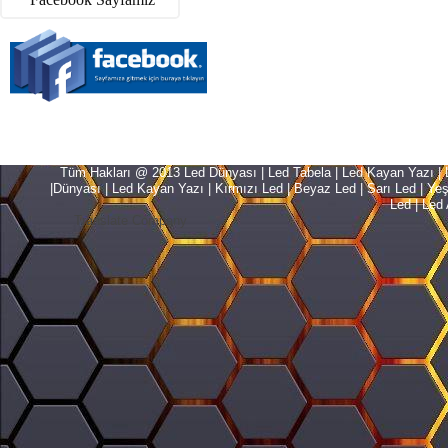
Tüm Hakları @ 2013 Led Dünyası | Led Tabela | Led Kayan Yazı | Le
|Dünyası | Led Kayan Yazı | Kırmızı Led | Beyaz Led | Sarı Led | Yeşil L
Led | Led 
Translate Company