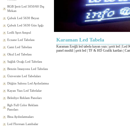
RGB Şerit Led 5050/60 Dış
Mekan
Çubuk Led 5630 Beyaz
Çubuk Led 5630 Gün Işığı
Ledli Spot Ampul
Karaman Led Tabela
Eczane Led Tabelası
Karaman Ereğli led tabela kayan yazı | şerit led | Led K
Cami Led Tabelası
panel modül | şerit led | TF & HD Grafik kartları | Cam
Okul Led Tabelası
Sağlık Ocağı Led Tabelası
Benzin İstasyonu Led Tabelası
Üniversite Led Tabelaları
Düğün Salonu Led Aydınlatma
Kayan Yazı Led Tabelalar
Belediye Reklam Panoları
Rgb Full Color Reklam
Panoları
Bina Aydınlatmaları
Led Floresan Lambalar