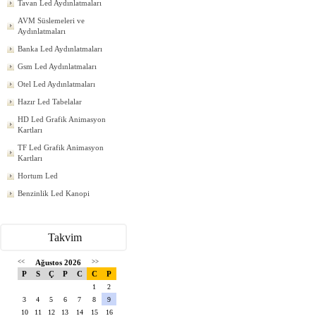
Tavan Led Aydınlatmaları
AVM Süslemeleri ve
Aydınlatmaları
Banka Led Aydınlatmaları
Gsm Led Aydınlatmaları
Otel Led Aydınlatmaları
Hazır Led Tabelalar
HD Led Grafik Animasyon
Kartları
TF Led Grafik Animasyon
Kartları
Hortum Led
Benzinlik Led Kanopi
Takvim
<<
Ağustos 2026
>>
P
S
Ç
P
C
C
P
1
2
3
4
5
6
7
8
9
10
11
12
13
14
15
16