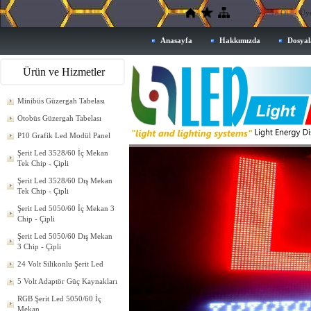
Üye Ol
Üye
Anasayfa
Hakkımızda
Dosyal
Ürün ve Hizmetler
Minibüs Güzergah Tabelası
Otobüs Güzergah Tabelası
P10 Grafik Led Modül Panel
Şerit Led 3528/60 İç Mekan
Tek Chip - Çipli
Şerit Led 3528/60 Dış Mekan
Tek Chip - Çipli
Şerit Led 5050/60 İç Mekan 3
Chip - Çipli
Şerit Led 5050/60 Dış Mekan
3 Chip - Çipli
24 Volt Silikonlu Şerit Led
5 Volt Adaptör Güç Kaynakları
RGB Şerit Led 5050/60 İç
Mekan