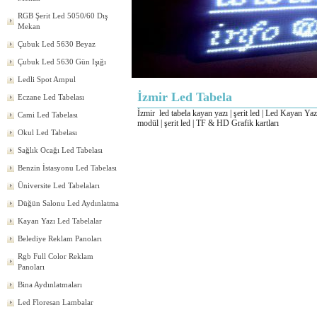
RGB Şerit Led 5050/60 Dış
Mekan
Çubuk Led 5630 Beyaz
Çubuk Led 5630 Gün Işığı
Ledli Spot Ampul
İzmir Led Tabela
Eczane Led Tabelası
İzmir
led tabela kayan yazı | şerit led | Led Kayan Yaz
Cami Led Tabelası
modül | şerit led | TF & HD Grafik kartları
Okul Led Tabelası
Sağlık Ocağı Led Tabelası
Benzin İstasyonu Led Tabelası
Üniversite Led Tabelaları
Düğün Salonu Led Aydınlatma
Kayan Yazı Led Tabelalar
Belediye Reklam Panoları
Rgb Full Color Reklam
Panoları
Bina Aydınlatmaları
Led Floresan Lambalar