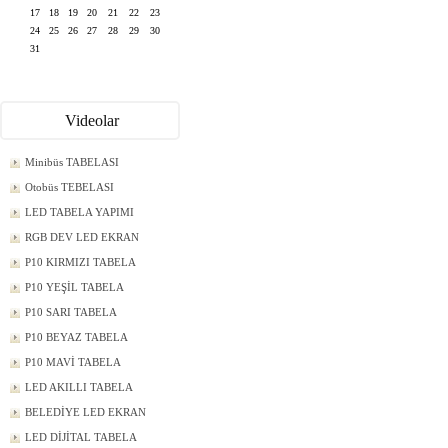
17
18
19
20
21
22
23
24
25
26
27
28
29
30
31
Videolar
Minibüs TABELASI
Otobüs TEBELASI
LED TABELA YAPIMI
RGB DEV LED EKRAN
P10 KIRMIZI TABELA
P10 YEŞİL TABELA
P10 SARI TABELA
P10 BEYAZ TABELA
P10 MAVİ TABELA
LED AKILLI TABELA
BELEDİYE LED EKRAN
LED DİJİTAL TABELA