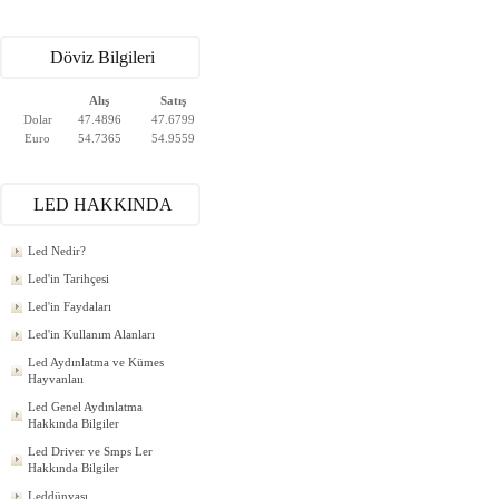
Döviz Bilgileri
Alış
Satış
Dolar
47.4896
47.6799
Euro
54.7365
54.9559
LED HAKKINDA
Led Nedir?
Led'in Tarihçesi
Led'in Faydaları
Led'in Kullanım Alanları
Led Aydınlatma ve Kümes
Hayvanlaıı
Led Genel Aydınlatma
Hakkında Bilgiler
Led Driver ve Smps Ler
Hakkında Bilgiler
Leddünyası