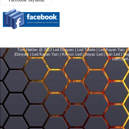
Tüm Hakları @ 2013 Led Dünyası | Led Tabela | Led Kayan Yazı | Le
|Dünyası | Led Kayan Yazı | Kırmızı Led | Beyaz Led | Sarı Led | Yeşil L
Led | Led 
Translate Company