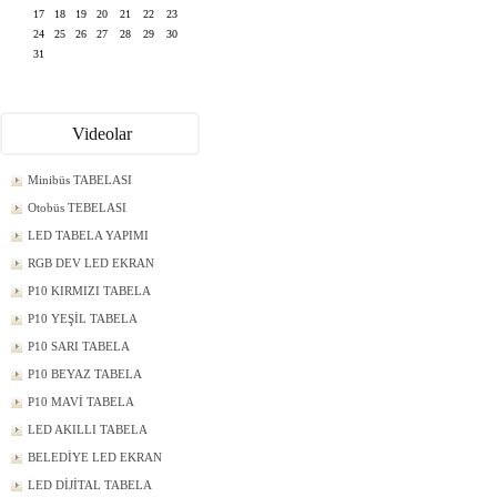
17
18
19
20
21
22
23
24
25
26
27
28
29
30
31
Videolar
Minibüs TABELASI
Otobüs TEBELASI
LED TABELA YAPIMI
RGB DEV LED EKRAN
P10 KIRMIZI TABELA
P10 YEŞİL TABELA
P10 SARI TABELA
P10 BEYAZ TABELA
P10 MAVİ TABELA
LED AKILLI TABELA
BELEDİYE LED EKRAN
LED DİJİTAL TABELA