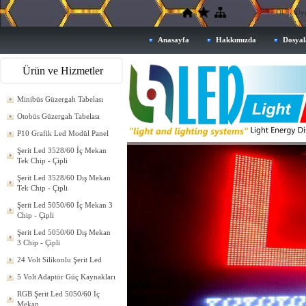
Üye Ol
Üye
Anasayfa
Hakkımızda
Dosyal
Ürün ve Hizmetler
Minibüs Güzergah Tabelası
Otobüs Güzergah Tabelası
P10 Grafik Led Modül Panel
Şerit Led 3528/60 İç Mekan
Tek Chip - Çipli
Şerit Led 3528/60 Dış Mekan
Tek Chip - Çipli
Şerit Led 5050/60 İç Mekan 3
Chip - Çipli
Şerit Led 5050/60 Dış Mekan
3 Chip - Çipli
24 Volt Silikonlu Şerit Led
5 Volt Adaptör Güç Kaynakları
RGB Şerit Led 5050/60 İç
Mekan