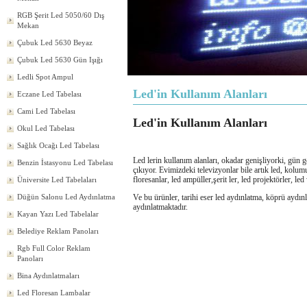
RGB Şerit Led 5050/60 Dış
Mekan
Çubuk Led 5630 Beyaz
Çubuk Led 5630 Gün Işığı
Ledli Spot Ampul
Led'in Kullanım Alanları
Eczane Led Tabelası
Cami Led Tabelası
Led'in Kullanım Alanları
Okul Led Tabelası
Sağlık Ocağı Led Tabelası
Led lerin kullanım alanları, okadar genişliyorki, gün g
Benzin İstasyonu Led Tabelası
çıkıyor. Evimizdeki televizyonlar bile artık led, kolumu
floresanlar, led ampüller,şerit ler, led projektörler, le
Üniversite Led Tabelaları
Ve bu ürünler, tarihi eser led aydınlatma, köprü aydın
Düğün Salonu Led Aydınlatma
aydınlatmaktadır.
Kayan Yazı Led Tabelalar
Belediye Reklam Panoları
Rgb Full Color Reklam
Panoları
Bina Aydınlatmaları
Led Floresan Lambalar