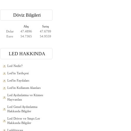
Döviz Bilgileri
Alış
Satış
Dolar
47.4896
47.6799
Euro
54.7365
54.9559
LED HAKKINDA
Led Nedir?
Led'in Tarihçesi
Led'in Faydaları
Led'in Kullanım Alanları
Led Aydınlatma ve Kümes
Hayvanlaıı
Led Genel Aydınlatma
Hakkında Bilgiler
Led Driver ve Smps Ler
Hakkında Bilgiler
Leddünyası