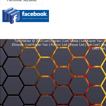
Tüm Hakları @ 2013 Led Dünyası | Led Tabela | Led Kayan Yazı | Le
|Dünyası | Led Kayan Yazı | Kırmızı Led | Beyaz Led | Sarı Led | Yeşil L
Led | Led 
Translate Company