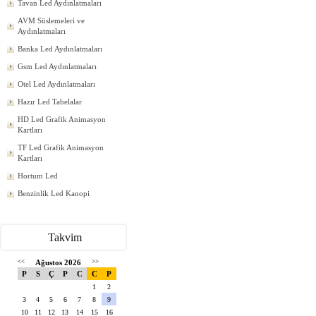
Tavan Led Aydınlatmaları
AVM Süslemeleri ve
Aydınlatmaları
Banka Led Aydınlatmaları
Gsm Led Aydınlatmaları
Otel Led Aydınlatmaları
Hazır Led Tabelalar
HD Led Grafik Animasyon
Kartları
TF Led Grafik Animasyon
Kartları
Hortum Led
Benzinlik Led Kanopi
Takvim
<<
Ağustos 2026
>>
P
S
Ç
P
C
C
P
1
2
3
4
5
6
7
8
9
10
11
12
13
14
15
16