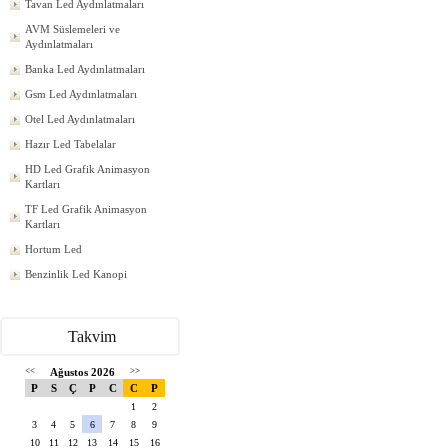
Tavan Led Aydınlatmaları
AVM Süslemeleri ve
Aydınlatmaları
Banka Led Aydınlatmaları
Gsm Led Aydınlatmaları
Otel Led Aydınlatmaları
Hazır Led Tabelalar
HD Led Grafik Animasyon
Kartları
TF Led Grafik Animasyon
Kartları
Hortum Led
Benzinlik Led Kanopi
Takvim
<<
Ağustos 2026
>>
P
S
Ç
P
C
C
P
1
2
3
4
5
6
7
8
9
10
11
12
13
14
15
16