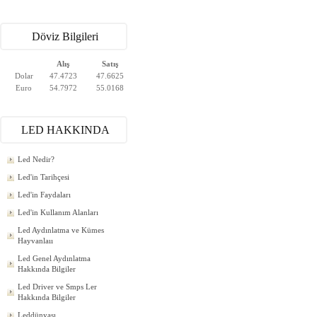
Döviz Bilgileri
Alış
Satış
Dolar
47.4723
47.6625
Euro
54.7972
55.0168
LED HAKKINDA
Led Nedir?
Led'in Tarihçesi
Led'in Faydaları
Led'in Kullanım Alanları
Led Aydınlatma ve Kümes
Hayvanlaıı
Led Genel Aydınlatma
Hakkında Bilgiler
Led Driver ve Smps Ler
Hakkında Bilgiler
Leddünyası