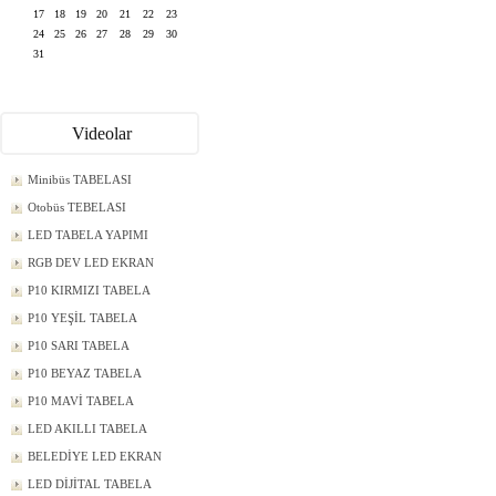
17
18
19
20
21
22
23
24
25
26
27
28
29
30
31
Videolar
Minibüs TABELASI
Otobüs TEBELASI
LED TABELA YAPIMI
RGB DEV LED EKRAN
P10 KIRMIZI TABELA
P10 YEŞİL TABELA
P10 SARI TABELA
P10 BEYAZ TABELA
P10 MAVİ TABELA
LED AKILLI TABELA
BELEDİYE LED EKRAN
LED DİJİTAL TABELA