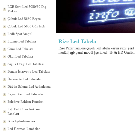
RGB Şerit Led 5050/60 Dış
Mekan
Çubuk Led 5630 Beyaz
Çubuk Led 5630 Gün Işığı
Ledli Spot Ampul
Rize Led Tabela
Eczane Led Tabelası
Rize Pazar ikizdere çayeli
led tabela kayan yazı | şeri
Cami Led Tabelası
modül | rgb panel modül | şerit led | TF & HD Grafik k
Okul Led Tabelası
Sağlık Ocağı Led Tabelası
Benzin İstasyonu Led Tabelası
Üniversite Led Tabelaları
Düğün Salonu Led Aydınlatma
Kayan Yazı Led Tabelalar
Belediye Reklam Panoları
Rgb Full Color Reklam
Panoları
Bina Aydınlatmaları
Led Floresan Lambalar