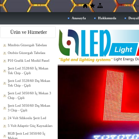
Üye Ol
Üye
Anasayfa
Hakkımızda
Dosyal
Ürün ve Hizmetler
Minibüs Güzergah Tabelası
Otobüs Güzergah Tabelası
P10 Grafik Led Modül Panel
Şerit Led 3528/60 İç Mekan
Tek Chip - Çipli
Şerit Led 3528/60 Dış Mekan
Tek Chip - Çipli
Şerit Led 5050/60 İç Mekan 3
Chip - Çipli
Şerit Led 5050/60 Dış Mekan
3 Chip - Çipli
24 Volt Silikonlu Şerit Led
5 Volt Adaptör Güç Kaynakları
RGB Şerit Led 5050/60 İç
Mekan