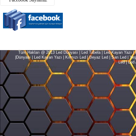
Tüm Hakları @ 2013 Led Dünyası | Led Tabela | Led Kayan Yazı | Le
|Dünyası | Led Kayan Yazı | Kırmızı Led | Beyaz Led | Sarı Led | Yeşil L
Led | Led 
Translate Company