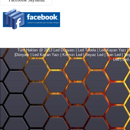
Tüm Hakları @ 2013 Led Dünyası | Led Tabela | Led Kayan Yazı | Le
|Dünyası | Led Kayan Yazı | Kırmızı Led | Beyaz Led | Sarı Led | Yeşil L
Led | Led 
Translate Company