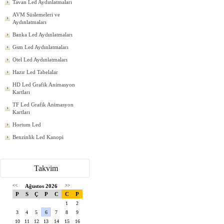
Tavan Led Aydınlatmaları
AVM Süslemeleri ve
Aydınlatmaları
Banka Led Aydınlatmaları
Gsm Led Aydınlatmaları
Otel Led Aydınlatmaları
Hazır Led Tabelalar
HD Led Grafik Animasyon
Kartları
TF Led Grafik Animasyon
Kartları
Hortum Led
Benzinlik Led Kanopi
Takvim
<<
Ağustos 2026
>>
P
S
Ç
P
C
C
P
1
2
3
4
5
6
7
8
9
10
11
12
13
14
15
16