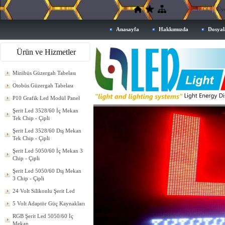
Üye Ol
Üye
Anasayfa
Hakkımızda
Dosyal
Ürün ve Hizmetler
Minibüs Güzergah Tabelası
Otobüs Güzergah Tabelası
P10 Grafik Led Modül Panel
Şerit Led 3528/60 İç Mekan
Tek Chip - Çipli
Şerit Led 3528/60 Dış Mekan
Tek Chip - Çipli
Şerit Led 5050/60 İç Mekan 3
Chip - Çipli
Şerit Led 5050/60 Dış Mekan
3 Chip - Çipli
24 Volt Silikonlu Şerit Led
5 Volt Adaptör Güç Kaynakları
RGB Şerit Led 5050/60 İç
Mekan