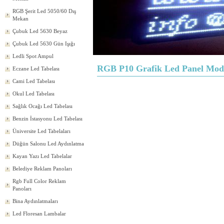
RGB Şerit Led 5050/60 Dış
Mekan
Çubuk Led 5630 Beyaz
Çubuk Led 5630 Gün Işığı
Ledli Spot Ampul
RGB P10 Grafik Led Panel Mod
Eczane Led Tabelası
Cami Led Tabelası
Okul Led Tabelası
Sağlık Ocağı Led Tabelası
Benzin İstasyonu Led Tabelası
Üniversite Led Tabelaları
Düğün Salonu Led Aydınlatma
Kayan Yazı Led Tabelalar
Belediye Reklam Panoları
Rgb Full Color Reklam
Panoları
Bina Aydınlatmaları
Led Floresan Lambalar