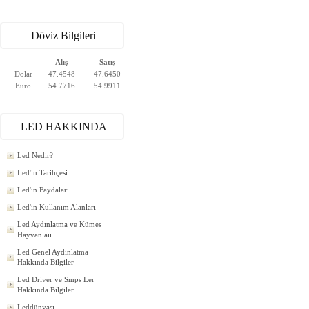
Döviz Bilgileri
Alış
Satış
Dolar
47.4548
47.6450
Euro
54.7716
54.9911
LED HAKKINDA
Led Nedir?
Led'in Tarihçesi
Led'in Faydaları
Led'in Kullanım Alanları
Led Aydınlatma ve Kümes
Hayvanlaıı
Led Genel Aydınlatma
Hakkında Bilgiler
Led Driver ve Smps Ler
Hakkında Bilgiler
Leddünyası