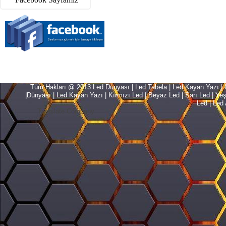
Tüm Hakları @ 2013 Led Dünyası | Led Tabela | Led Kayan Yazı | Le
|Dünyası | Led Kayan Yazı | Kırmızı Led | Beyaz Led | Sarı Led | Yeşil L
Led | Led 
Translate Company