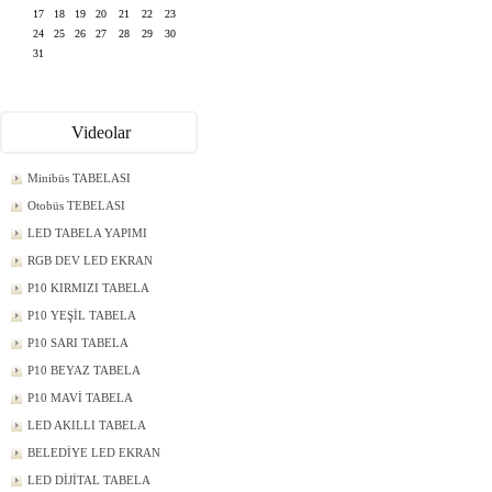
17
18
19
20
21
22
23
24
25
26
27
28
29
30
31
Videolar
Minibüs TABELASI
Otobüs TEBELASI
LED TABELA YAPIMI
RGB DEV LED EKRAN
P10 KIRMIZI TABELA
P10 YEŞİL TABELA
P10 SARI TABELA
P10 BEYAZ TABELA
P10 MAVİ TABELA
LED AKILLI TABELA
BELEDİYE LED EKRAN
LED DİJİTAL TABELA