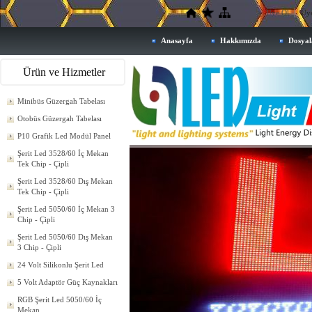
Üye Ol
Üye
Anasayfa
Hakkımızda
Dosyal
Ürün ve Hizmetler
Minibüs Güzergah Tabelası
Otobüs Güzergah Tabelası
P10 Grafik Led Modül Panel
Şerit Led 3528/60 İç Mekan
Tek Chip - Çipli
Şerit Led 3528/60 Dış Mekan
Tek Chip - Çipli
Şerit Led 5050/60 İç Mekan 3
Chip - Çipli
Şerit Led 5050/60 Dış Mekan
3 Chip - Çipli
24 Volt Silikonlu Şerit Led
5 Volt Adaptör Güç Kaynakları
RGB Şerit Led 5050/60 İç
Mekan