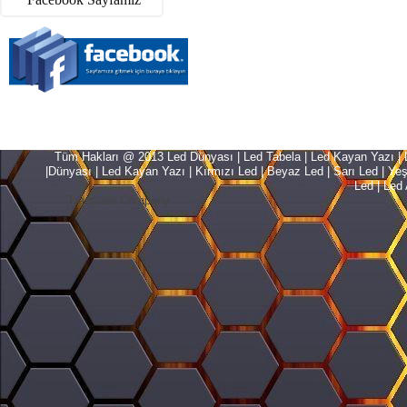
Tüm Hakları @ 2013 Led Dünyası | Led Tabela | Led Kayan Yazı | Le
|Dünyası | Led Kayan Yazı | Kırmızı Led | Beyaz Led | Sarı Led | Yeşil L
Led | Led 
Translate Company