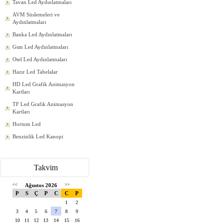
Tavan Led Aydınlatmaları
AVM Süslemeleri ve
Aydınlatmaları
Banka Led Aydınlatmaları
Gsm Led Aydınlatmaları
Otel Led Aydınlatmaları
Hazır Led Tabelalar
HD Led Grafik Animasyon
Kartları
TF Led Grafik Animasyon
Kartları
Hortum Led
Benzinlik Led Kanopi
Takvim
<<
Ağustos 2026
>>
P
S
Ç
P
C
C
P
1
2
3
4
5
6
7
8
9
10
11
12
13
14
15
16