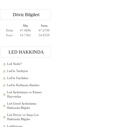
Döviz Bilgileri
Alış
Satış
Dolar
47.4896
47.6799
Euro
54.7365
54.9559
LED HAKKINDA
Led Nedir?
Led'in Tarihçesi
Led'in Faydaları
Led'in Kullanım Alanları
Led Aydınlatma ve Kümes
Hayvanlaıı
Led Genel Aydınlatma
Hakkında Bilgiler
Led Driver ve Smps Ler
Hakkında Bilgiler
Leddünyası