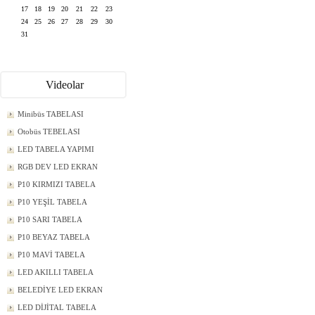
17
18
19
20
21
22
23
24
25
26
27
28
29
30
31
Videolar
Minibüs TABELASI
Otobüs TEBELASI
LED TABELA YAPIMI
RGB DEV LED EKRAN
P10 KIRMIZI TABELA
P10 YEŞİL TABELA
P10 SARI TABELA
P10 BEYAZ TABELA
P10 MAVİ TABELA
LED AKILLI TABELA
BELEDİYE LED EKRAN
LED DİJİTAL TABELA