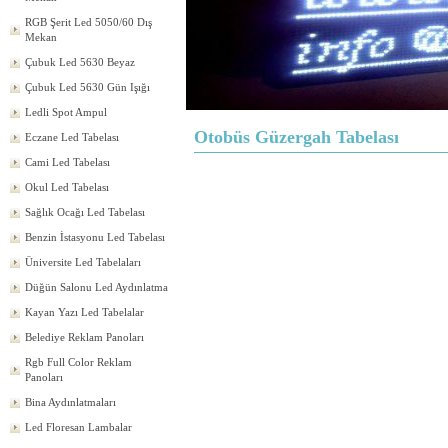
RGB Şerit Led 5050/60 Dış
Mekan
Çubuk Led 5630 Beyaz
Çubuk Led 5630 Gün Işığı
Ledli Spot Ampul
Otobüs Güzergah Tabelası
Eczane Led Tabelası
Cami Led Tabelası
Okul Led Tabelası
Sağlık Ocağı Led Tabelası
Benzin İstasyonu Led Tabelası
Üniversite Led Tabelaları
Düğün Salonu Led Aydınlatma
Kayan Yazı Led Tabelalar
Belediye Reklam Panoları
Rgb Full Color Reklam
Panoları
Bina Aydınlatmaları
Led Floresan Lambalar