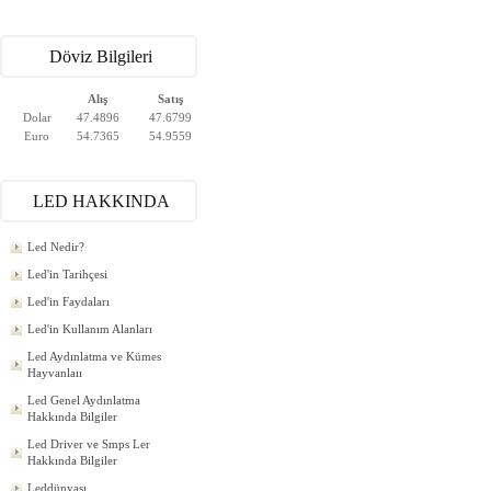
Döviz Bilgileri
Alış
Satış
Dolar
47.4896
47.6799
Euro
54.7365
54.9559
LED HAKKINDA
Led Nedir?
Led'in Tarihçesi
Led'in Faydaları
Led'in Kullanım Alanları
Led Aydınlatma ve Kümes
Hayvanlaıı
Led Genel Aydınlatma
Hakkında Bilgiler
Led Driver ve Smps Ler
Hakkında Bilgiler
Leddünyası