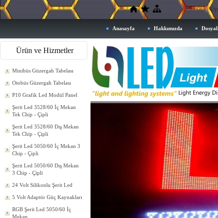
Üye Ol
Üye
Anasayfa
Hakkımızda
Dosyal
Ürün ve Hizmetler
Minibüs Güzergah Tabelası
Otobüs Güzergah Tabelası
P10 Grafik Led Modül Panel
Şerit Led 3528/60 İç Mekan
Tek Chip - Çipli
Şerit Led 3528/60 Dış Mekan
Tek Chip - Çipli
Şerit Led 5050/60 İç Mekan 3
Chip - Çipli
Şerit Led 5050/60 Dış Mekan
3 Chip - Çipli
24 Volt Silikonlu Şerit Led
5 Volt Adaptör Güç Kaynakları
RGB Şerit Led 5050/60 İç
Mekan