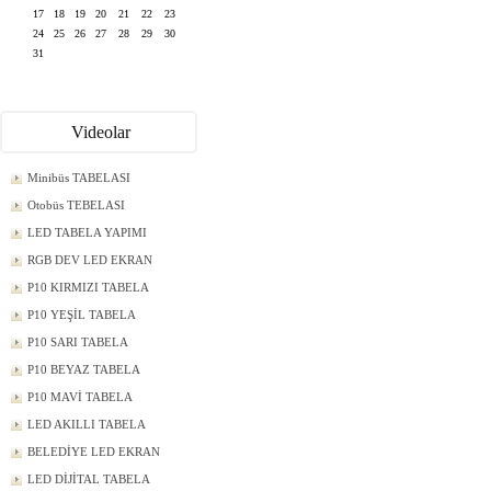
17
18
19
20
21
22
23
24
25
26
27
28
29
30
31
Videolar
Minibüs TABELASI
Otobüs TEBELASI
LED TABELA YAPIMI
RGB DEV LED EKRAN
P10 KIRMIZI TABELA
P10 YEŞİL TABELA
P10 SARI TABELA
P10 BEYAZ TABELA
P10 MAVİ TABELA
LED AKILLI TABELA
BELEDİYE LED EKRAN
LED DİJİTAL TABELA