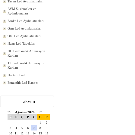
Tavan Led Aydınlatmaları
AVM Süslemeleri ve
Aydınlatmaları
Banka Led Aydınlatmaları
Gsm Led Aydınlatmaları
Otel Led Aydınlatmaları
Hazır Led Tabelalar
HD Led Grafik Animasyon
Kartları
TF Led Grafik Animasyon
Kartları
Hortum Led
Benzinlik Led Kanopi
Takvim
<<
Ağustos 2026
>>
P
S
Ç
P
C
C
P
1
2
3
4
5
6
7
8
9
10
11
12
13
14
15
16