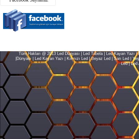
Tüm Hakları @ 2013 Led Dünyası | Led Tabela | Led Kayan Yazı | Le
|Dünyası | Led Kayan Yazı | Kırmızı Led | Beyaz Led | Sarı Led | Yeşil L
Led | Led 
Translate Company