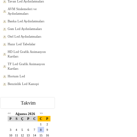
Tavan Led Aydınlatmaları
AVM Süslemeleri ve
Aydınlatmaları
Banka Led Aydınlatmaları
Gsm Led Aydınlatmaları
Otel Led Aydınlatmaları
Hazır Led Tabelalar
HD Led Grafik Animasyon
Kartları
TF Led Grafik Animasyon
Kartları
Hortum Led
Benzinlik Led Kanopi
Takvim
<<
Ağustos 2026
>>
P
S
Ç
P
C
C
P
1
2
3
4
5
6
7
8
9
10
11
12
13
14
15
16