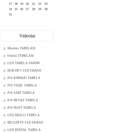
17
18
19
20
21
22
23
24
25
26
27
28
29
30
31
Videolar
Minibüs TABELASI
Otobüs TEBELASI
LED TABELA YAPIMI
RGB DEV LED EKRAN
P10 KIRMIZI TABELA
P10 YEŞİL TABELA
P10 SARI TABELA
P10 BEYAZ TABELA
P10 MAVİ TABELA
LED AKILLI TABELA
BELEDİYE LED EKRAN
LED DİJİTAL TABELA