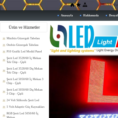
Üye Ol
Üye
Anasayfa
Hakkımızda
Dosyal
Ürün ve Hizmetler
Minibüs Güzergah Tabelası
Otobüs Güzergah Tabelası
P10 Grafik Led Modül Panel
Şerit Led 3528/60 İç Mekan
Tek Chip - Çipli
Şerit Led 3528/60 Dış Mekan
Tek Chip - Çipli
Şerit Led 5050/60 İç Mekan 3
Chip - Çipli
Şerit Led 5050/60 Dış Mekan
3 Chip - Çipli
24 Volt Silikonlu Şerit Led
5 Volt Adaptör Güç Kaynakları
RGB Şerit Led 5050/60 İç
Mekan