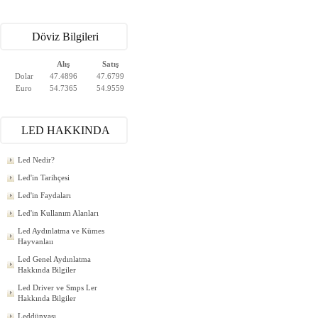
Döviz Bilgileri
Alış
Satış
Dolar
47.4896
47.6799
Euro
54.7365
54.9559
LED HAKKINDA
Led Nedir?
Led'in Tarihçesi
Led'in Faydaları
Led'in Kullanım Alanları
Led Aydınlatma ve Kümes
Hayvanlaıı
Led Genel Aydınlatma
Hakkında Bilgiler
Led Driver ve Smps Ler
Hakkında Bilgiler
Leddünyası