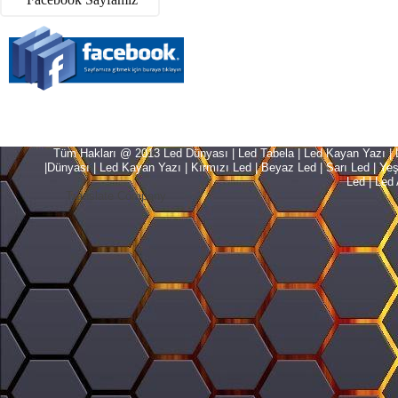
Tüm Hakları @ 2013 Led Dünyası | Led Tabela | Led Kayan Yazı | Le
|Dünyası | Led Kayan Yazı | Kırmızı Led | Beyaz Led | Sarı Led | Yeşil L
Led | Led 
Translate Company